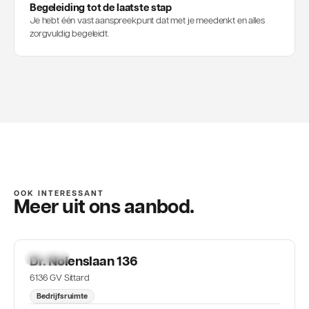
Begeleiding tot de laatste stap
Je hebt één vast aanspreekpunt dat met je meedenkt en alles
zorgvuldig begeleidt.
OOK INTERESSANT
Meer uit ons aanbod.
TE HUUR
Dr. Nolenslaan 136
6136 GV Sittard
Bedrijfsruimte