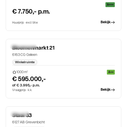
A+++
€ 7.750,- p.m.
Bekijk
Huurprijs · excl. btw
KOOP & HUUR
Bloemenmarkt 21
6163 CG Geleen
Winkelruimte
1000
m²
A++
€ 595.000,-
of € 3.995,- p.m.
Bekijk
Vraagprijs · k.k.
TE KOOP
Staai 33
6127 AB Grevenbicht