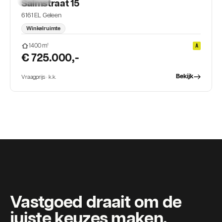
TE KOOP
Salmstraat 15
6161 EL Geleen
Winkelruimte
1400
m²
A
€ 725.000,-
Bekijk
Vraagprijs · k.k.
Vastgoed draait om de
juiste keuzes maken.