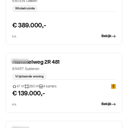
6161 EW Geleen
Winkelruimte
€ 389.000,-
Bekijk
k.k.
TE KOOP
Hommelweg 2R 481
6114 RT Susteren
Vrijstaande woning
47
m²
280
m²
4
kamers
C
€ 139.000,-
Bekijk
k.k.