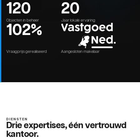
120
20
Objecten in beheer
Jaar lokale ervaring
102%
Vraagprijs gerealiseerd
Aangesloten makelaar
DIENSTEN
Drie expertises, één vertrouwd
kantoor.