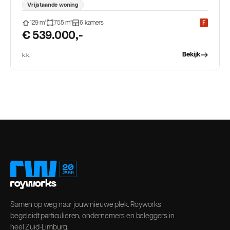
Vrijstaande woning
129
m²
755
m²
6
kamers
F
€ 539.000,-
Bekijk
k.k.
Samen op weg naar jouw nieuwe plek. Royworks
begeleidt particulieren, ondernemers en beleggers in
heel Zuid-Limburg.